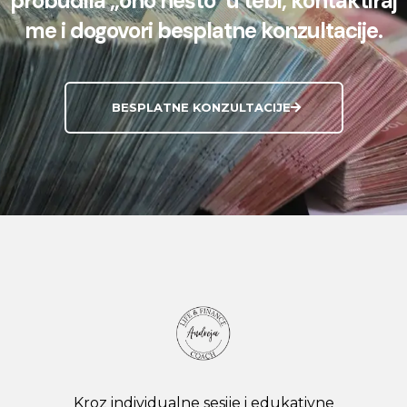
probudila „ono nešto" u tebi, kontaktiraj
me i dogovori besplatne konzultacije.
BESPLATNE KONZULTACIJE
Kroz individualne sesije i edukativne