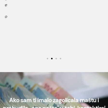
Ako sam ti imalo zagolicala maštu i