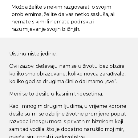
Možda želite s nekim razgovarati o svojim
problemima, želite da vas netko sasluša, ali
nemate s kim ili nemate podršku i
razumijevanje svojih bližnjih.
Uistinu niste jedine.
Ovi izazovi dešavaju nam se u životu bez obzira
koliko smo obrazovane, koliko novca zarađivale,
koliko god se drugima činilo da imamo „sve“.
Meni se to desilo u kasnim tridesetima.
Kao i mnogim drugim ljudima, u vrijeme korone
desile su mi se ozbiljne životne promjene poput
razvoda i nesigurnosti s privatnim biznisom koji
sam tad vodila, što je dodatno narušilo moj mir,
osjećaj sigurnosti i zadovoljstva.