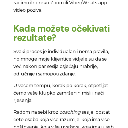
radimo ih preko
Zoom ili Viber/
Whats
app
video
poziva.
Kada možete očekivati
rezultate?
Svaki proces je individualan i nema pravila,
no mnoge moje klijentice vidjele su da se
već nakon par sesija osjećaju hrabrije,
odlučnije i samopouzdanje.
U vašem tempu, korak po korak, otpetljat
ćemo vaše klupko zamršenih misli i naći
rješenja.
Radom na sebi kroz
coaching
sesije, postat
ćete osoba koja više razumije, koja ima više
poštovanja, koja više uvažava, koja ima u sebi