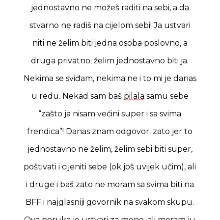
jednostavno ne možeš raditi na sebi, a da
stvarno ne radiš na cijelom sebi! Ja ustvari
niti ne želim biti jedna osoba poslovno, a
druga privatno; želim jednostavno biti ja.
Nekima se sviđam, nekima ne i to mi je danas
u redu. Nekad sam baš
pilala
samu sebe
“zašto ja nisam većini super i sa svima
frendica”! Danas znam odgovor: zato jer to
jednostavno ne želim, želim sebi biti super,
poštivati i cijeniti sebe (ok još uvijek učim), ali
i druge i baš zato ne moram sa svima biti na
BFF i najglasniji govornik na svakom skupu.
Ova poruka je ustvari za mene, ali moram ju