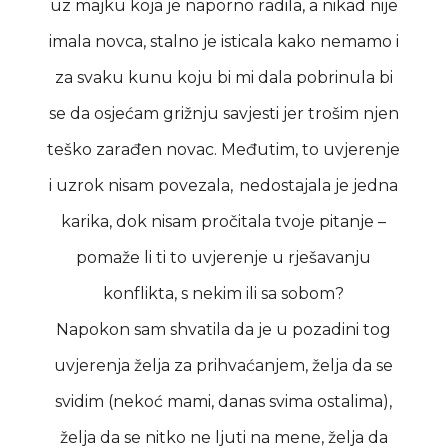
uz majku koja je naporno radila, a nikad nije
imala novca, stalno je isticala kako nemamo i
za svaku kunu koju bi mi dala pobrinula bi
se
da osjećam grižnju savjesti jer trošim njen
teško zarađen novac. Međutim, to uvjerenje
i uzrok nisam povezala, nedostajala je jedna
karika, dok nisam pročitala tvoje pitanje –
pomaže li ti to uvjerenje u rješavanju
konflikta, s nekim ili sa sobom?
Napokon sam shvatila da je u pozadini tog
uvjerenja želja za prihvaćanjem, želja da se
svidim (nekoć mami, danas svima ostalima),
želja da se nitko ne ljuti na mene, želja da