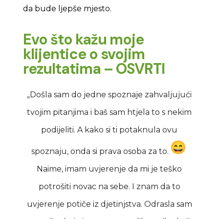
da bude ljepše mjesto
.
Evo što kažu moje
klijentice o svojim
rezultatima – OSVRTI
„
Došla sam do jedne spoznaje zahvaljujući
tvojim pitanjima i baš sam htjela to s nekim
podijeliti. A kako si ti potaknula ovu
spoznaju, onda si prava osoba za to.
Naime, imam uvjerenje da mi je teško
potrošiti novac na sebe. I znam da to
uvjerenje potiče iz djetinjstva. Odrasla sam