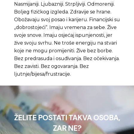
Nasmijaniji. Ljubazniji. Strpljiviji. Odmoreniji.
Boljeg fizičkog izgleda. Zdravije se hrane.
Obožavaju svoj posao i karijeru. Financijski su
„dobrostojeći“. Imaju vremena za sebe. Žive
svoje snove. Imaju osjećaj ispunjenosti, jer
žive svoju svrhu. Ne troše energiju na stvari
koje ne mogu promijeniti. Žive bez borbe.
Bez predrasuda i osuđivanja. Bez očekivanja.
Bez zavisti. Bez ogovaranja. Bez
ljutnje/bijesa/frustracije.
ŽELITE POSTATI TAKVA OSOBA,
ZAR NE?