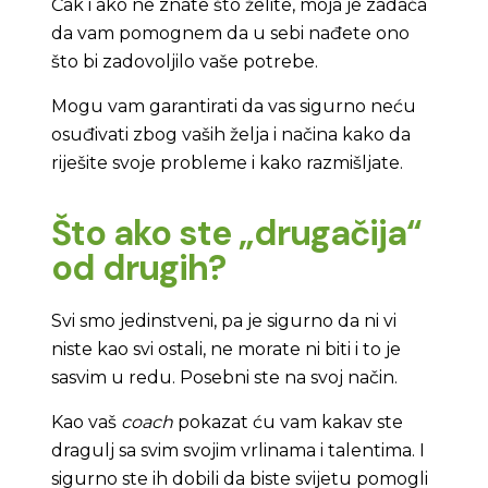
Čak i ako ne znate što želite, moja je zadaća
da vam pomognem da u sebi nađete ono
što bi zadovoljilo vaše potrebe.
Mogu vam garantirati da vas sigurno neću
osuđivati zbog vaših želja i načina kako da
riješite svoje probleme i kako razmišljate.
Što ako ste „drugačija“
od drugih?
Svi smo jedinstveni, pa je sigurno da ni vi
niste kao svi ostali, ne morate ni biti i to je
sasvim u redu. Posebni ste na svoj način.
Kao vaš
coach
pokazat ću vam kakav ste
dragulj sa svim svojim vrlinama i talentima. I
sigurno ste ih dobili da biste svijetu pomogli