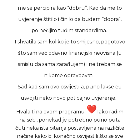
me se percipira kao “dobru”. Kao da me to
uvjerenje štitilo i činilo da budem “dobra”,
po nečijim tuđim standardima.
I shvatila sam koliko je to smiješno, pogotovo
što sam već odavno financijski neovisna (u
smislu da sama zarađujem) i ne trebam se
nikome opravdavati.
Sad kad sam ovo osvijestila, puno lakše ću
usvojiti neko novo poticajno uvjerenje.
Hvala ti na ovom programu.
Iako radim
na sebi, ponekad je potrebno puno puta
čuti neka ista pitanja postavljena na različite
načine kako bi konačno osvijestili što se sve