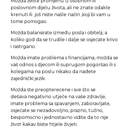
Možda želite promjenu u osobnom ili
poslovnom dijelu života, ali ne znate odakle
krenuti ili još niste našle način ,koji bi vam u
tome pomogao.
Možda balansirate između posla i obitelji, a
koliko god da se trudile i dalje se osjećate krivo
i rastrgano.
Možda imate problema s financijama, možda se
vaš odnos s djecom ili suprugom pogoršao ili s
kolegama na poslu nikako da nađete
zajednički jezik.
Možda ste preopterećene i sve što se
dešava negativno utječe na vaše zdravlje,
imate problema sa spavanjem, zaboravljate,
osjećate se nezadovoljno, prazno, tužno,
bespomoćno i jednostavno vidite da to nije
život kakav biste htjele živjeti.