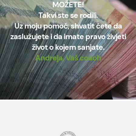
MOŽETE!
Takvi ste se rodili.
Uz moju pomoć, shvatit ćete da
zaslužujete i da imate pravo živjeti
život o kojem sanjate.
Andreja, Vaš coach