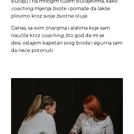
slučaju
i na mnogim tuđim
slučajevima
, kako
coaching
mijenja živote i pomaže
da lakše
plovimo
kroz svoje životne oluje.
Danas, sa svim znanjima i alatima
koje sam
naučila kroz
coaching
, što god da mi se
desi, ostajem kapetan
sv
og broda i sigurna sam
da neće potonuti.