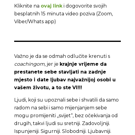
Kliknite na
ovaj link
i dogovorite svojih
besplatnih 15 minuta video poziva (Zoom,
Viber/Whats app)
Važno je da se odmah odlučite krenuti s
coachingom
, jer je
krajnje vrijeme da
prestanete sebe stavljati na zadnje
mjesto i date ljubav najvažnijoj osobi u
vašem životu, a to ste
VI!!!
Ljudi, koji su upoznali sebe i shvatili da samo
radom na sebi i samo mijenjanjem sebe
mogu promijeniti „svijet“, bez očekivanja od
drugih, takvi ljudi su sretniji. Zadovoljniji.
Ispunjeniji. Sigurniji. Slobodniji. Ljubavniji.