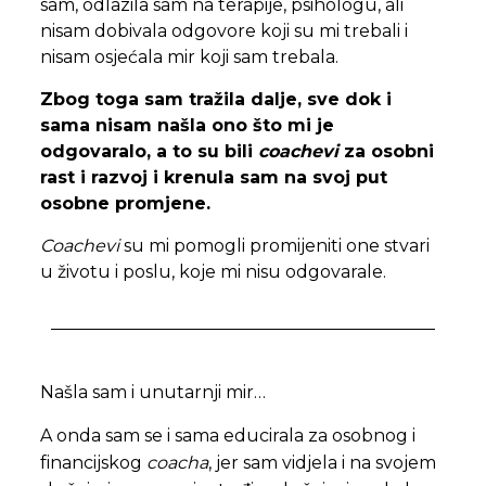
sam, odlazila sam na terapije, psihologu, ali
nisam dobivala odgovore koji su mi trebali i
nisam osjećala mir koji sam trebala.
Zbog toga sam tražila dalje, sve dok i
sama nisam našla ono što mi je
odgovaralo, a to su bili
coachevi
za osobni
rast i razvoj i krenula sam na svoj put
osobne promjene.
Coachevi
su mi pomogli promijeniti one stvari
u životu i poslu, koje mi nisu odgovarale.
Našla sam i unut
ar
nji mir…
A
ond
a sam se
i sama
educirala za osobnog i
financijskog
coacha
, jer sam vidjela i na sv
ojem