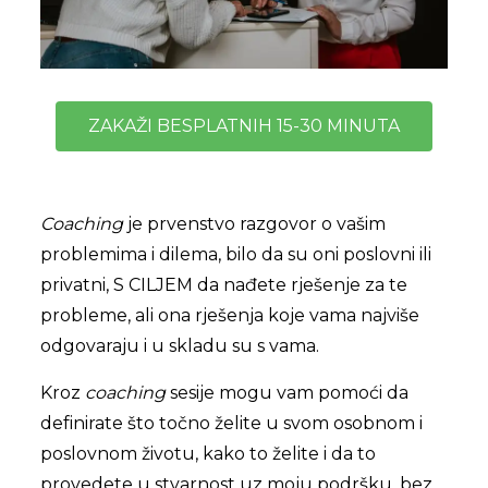
ZAKAŽI BESPLATNIH 15-30 MINUTA
Coaching
je prvenstvo razgovor o vašim
problemima i dilema, bilo da su oni poslovni ili
privatni, S CILJEM da nađete rješenje za te
probleme, ali ona rješenja koje vama najviše
odgovaraju i u skladu su s vama.
Kroz
coaching
sesije mogu vam pomoći da
definirate što točno želite u svom
osobnom i
poslovnom životu, kako to želite i da to
provedete u stvarnost uz moju
podršku, bez