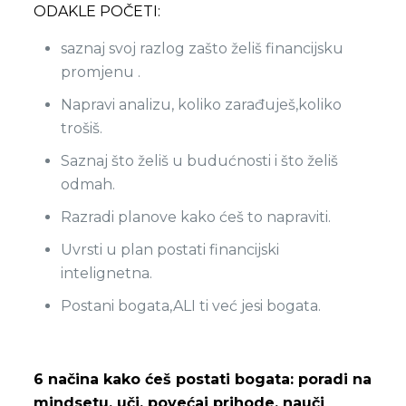
ODAKLE POČETI:
saznaj svoj razlog zašto želiš financijsku
promjenu .
Napravi analizu, koliko zarađuješ,koliko
trošiš.
Saznaj što želiš u budućnosti i što želiš
odmah.
Razradi planove kako ćeš to napraviti.
Uvrsti u plan postati financijski
intelignetna.
Postani bogata,ALI ti već jesi bogata.
6 načina kako ćeš postati bogata: poradi na
mindsetu, uči, povećaj prihode, nauči