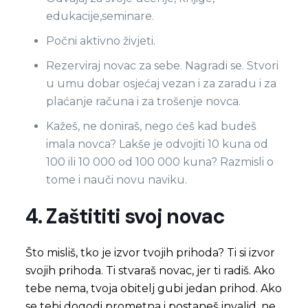
edukacije,seminare.
Počni aktivno živjeti.
Rezerviraj novac za sebe. Nagradi se. Stvori
u umu dobar osjećaj vezan i za zaradu i za
plaćanje računa i za trošenje novca.
Kažeš, ne doniraš, nego ćeš kad budeš
imala novca? Lakše je odvojiti 10 kuna od
100 ili 10 000 od 100 000 kuna? Razmisli o
tome i nauči novu naviku.
4. Zaštititi svoj novac
Što misliš, tko je izvor tvojih prihoda? Ti si izvor
svojih prihoda. Ti stvaraš novac, jer ti radiš. Ako
tebe nema, tvoja obitelj gubi jedan prihod. Ako
se tebi dogodi prometna i postaneš invalid, ne